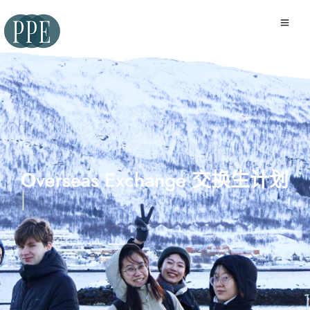
Overseas Exchange 交
|