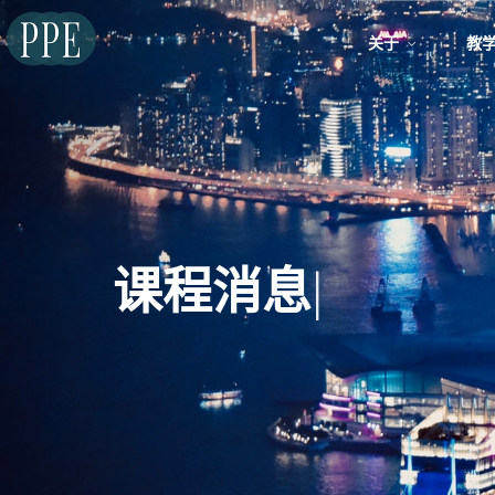
关于
教
课程消息
|