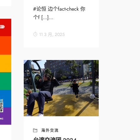
#论恒 边个fact-check 你
个f […]...
11 3 月, 2025
海外交流