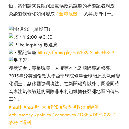
恒，我們請來長期跟進氣候政策議題的專題記者周澄，
談談氣候變化如何變成
#全球危機
，又與我們何干。
4月20（星期四）
下午2:00 至3:30
The Inspiring 啟迪廊
登記留座
https://forms.gle/HoVhS9r3jmFeFhSo9
周澄
獲獎記者，專長環境、人權等本地及國際專題報導。
2015年於英國倫敦大學亞非學院修畢全球能源及氣候變
化碩士，副修國際環境法。在新聞報導以外，周澄同時
為專注氣候議題的國際非牟利組織擔任亞洲地區的傳訊
工作。
#hsuhk
#hsu
#恒大
#PPE
#哲學
#政治
#經濟
#philosophy
#politics
#economics
#DSE
#DSE2023
#
放榜
#選科