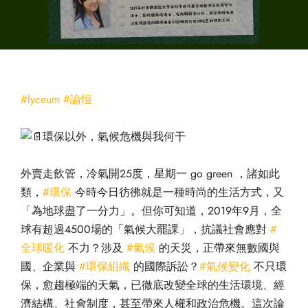
#lyceum
#論恒
環保以外，氣候危機與我何干
外賣走飲管，冷氣開25度，星期一 go green ，諸如此
類，
#環保
今時今日彷彿就是一種時尚的生活方式，又
「為地球盡了一分力」。但你可知道，2019年9月，全
球有超過4500場的「氣候大罷課」，抗議社會應對
#
全球暖化
不力？涉及
#氣候
的天災，正帶來無數國與
國、企業與
#環保組織
的國際訴訟？
#氣候變化
不只環
保，愈趨極端的天氣，已徹底改變全球的生活環境、經
濟結構、社會制度，甚至帶來人權和政治危機。這次論