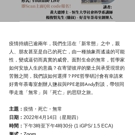
疫情持續已逾兩年，我們生活在「新常態」之中，親
人、
朋友甚至是自己的死亡，由一種抽象而遙遠的可能
性，
變成逼切而真實的威脅。面對生命的無常，
哲學家
如何安放人生的意義？
在寄望彼岸的樂土與承受現世的
苦難之間，我們該如何選擇？
PPE哲學研討會有幸請來
好青年荼毒室創辦人鹽叔與PPE老師A
ndy對談，帶領同
學走進「無常」與「死亡」的思辯之旅。
疫情・死亡・無常
主題：
日期：
2022年4月14日（星期四）
時間：
下午3時至下午4時30分 (1 iGPS/ 1.5 ECA)
形式：
Zoom