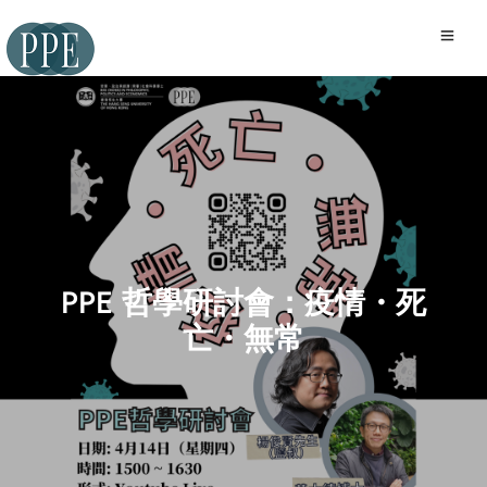
PPE 哲學研討會：疫情・死
亡・無常