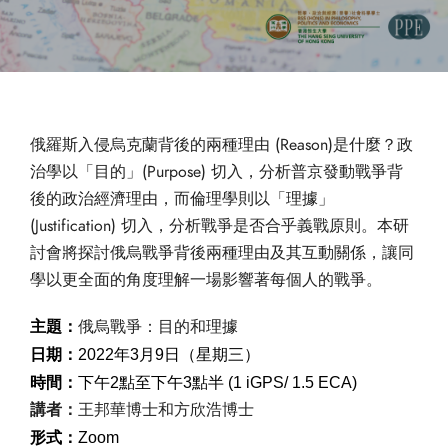
俄羅斯入侵烏克蘭背後的兩種理由 (Reason)是什麼？政
治學以「目的」(Purpose) 切入，分析普京發動戰爭背
後的政治經濟理由，而倫理學則以「
理據」
(Justification) 切入，分析戰爭是否合乎義戰原則。
本研
討會將探討俄烏戰爭背後兩種理由及其互動關係，
讓同
學以更全面的角度理解一場影響著每個人的戰爭。
俄烏戰爭：目的和理據
主題：
日期：
2022年3月9日（星期三）
時間：
下午2點至下午3點半 (1 iGPS/ 1.5 ECA)
講者：
王邦華博士和方欣浩博士
形式：
Zoom