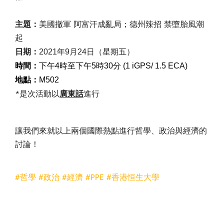
美國撤軍 阿富汗成亂局；德州辣招 禁墮胎風潮
主題：
起
日期：
2021年9月24日（星期五）
時間：
下午4時至下午5時30分 (1 iGPS/ 1.5 ECA)
地點：
M502
*是次活動以
廣東話
進行
讓我們來就以上兩個國際熱點進行哲學、政治與經濟的
討論！
#哲學
#政治
#經濟
#PPE
#香港恒生大學