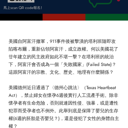
美國自阿富汗撤軍，911事件後被擊潰的塔利班隨即攻
陷喀布爾，
重新佔領阿富汗，成立政權。
何以美國花了
廿年建立的民主政府如此不堪一擊？
在塔利班的統治
下，阿富汗會否成為一個「失敗國家」(
Failed State)？
這跟阿富汗的宗教、文化、歷史、地理有什麼關係？
美國德州近日通過了〈德州心跳法〉（Texas Heartbeat
Act），禁止婦女在懷孕6週後實行人工流產手術。
除非
懷孕者有生命危險，否則就連因性侵、強暴，
或是遭性
犯罪而受孕者也不例外。此舉到底是保障了嬰兒的生存
權(
6週的胚胎是否嬰兒？)，還是侵犯了女性的身體自主
權？