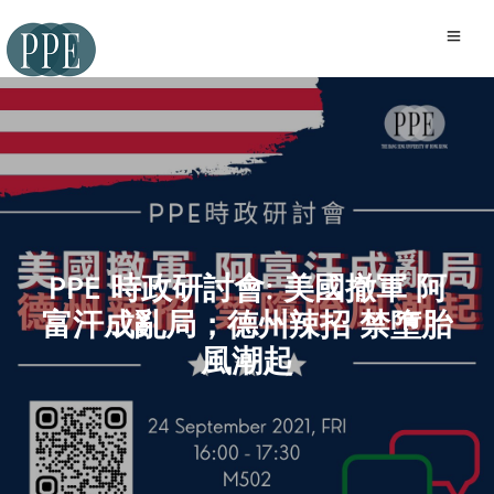
PPE 時政研討會: 美國撤軍 阿
富汗成亂局；德州辣招 禁墮胎
風潮起